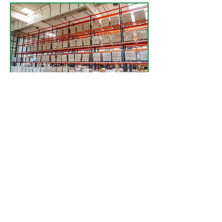
Nos activités logistiques de stockage de marchandises
couvent les secteurs de l'industrie agroalimentaire, du
textile, de l'imprimerie, des biens d'équipements (petits et
gros électroménager) et des produits cosmétiques.
Besoin d'un prestataire logistique à
Paris pour du stockage ou des
prestations crossdock ?
Demandez une cotation logistique
Opérations spécifiques pour le
secteur de la presse