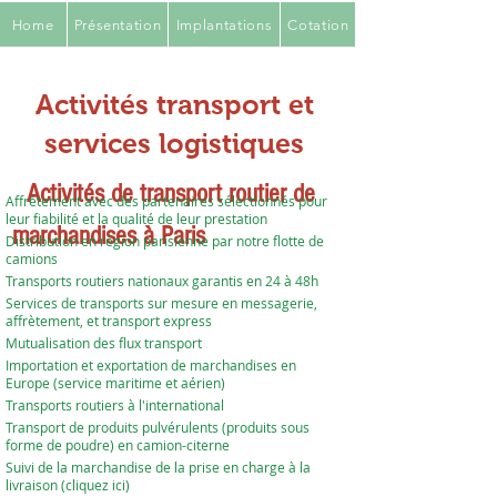
Home
Présentation
Implantations
Cotation
Activités transport et
services logistiques
Activités de transport routier de
Affrètement avec des partenaires sélectionnés pour
leur fiabilité et la qualité de leur prestation
marchandises à Paris
Distribution en région parisienne par notre flotte de
camions
Transports routiers nationaux garantis en 24 à 48h
Services de transports sur mesure en messagerie,
affrètement, et transport express
Mutualisation des flux transport
Importation et exportation de marchandises en
Europe (service maritime et aérien)
Transports routiers à l'international
Transport de produits pulvérulents (produits sous
forme de poudre) en camion-citerne
Suivi de la marchandise de la prise en charge à la
livraison (
cliquez ici
)