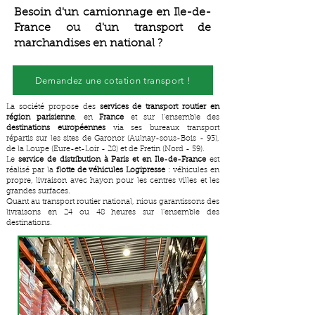
Besoin d'un camionnage en Ile-de-
France ou d'un transport de
marchandises en national ?
Demandez une cotation transport !
La société propose des
services de transport routier en
région parisienne
, en
France
et sur l'ensemble des
destinations européennes
via ses bureaux transport
répartis sur les sites de Garonor (Aulnay-sous-Bois - 93),
de la Loupe (Eure-et-Loir - 28) et de Fretin (Nord - 59).
Le
service de distribution à Paris et en Ile-de-France
est
réalisé par la
flotte de véhicules Logipresse
: véhicules en
propre, livraison avec hayon pour les centres villes et les
grandes surfaces.
Quant au transport routier national, nious garantissons des
livraisons en 24 ou 48 heures sur l'ensemble des
destinations.